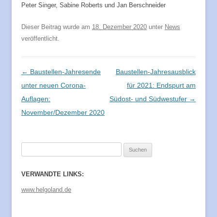
Peter Singer, Sabine Roberts und Jan Berschneider
Dieser Beitrag wurde am
18. Dezember 2020
unter
News
veröffentlicht.
Beitragsnavigation
←
Baustellen-Jahresende
Baustellen-Jahresausblick
unter neuen Corona-
für 2021: Endspurt am
Auflagen:
Südost- und Südwestufer
→
November/Dezember 2020
Suchen
nach:
VERWANDTE LINKS:
www.helgoland.de