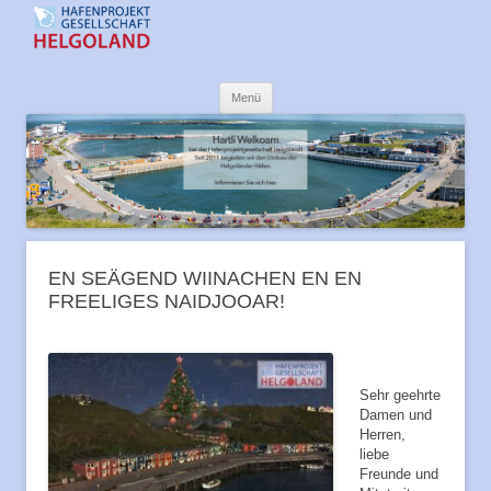
Offshore-Hafen Helgoland
Zum
Menü
Inhalt
springen
EN SEÄGEND WIINACHEN EN EN
FREELIGES NAIDJOOAR!
Sehr geehrte
Damen und
Herren,
liebe
Freunde und