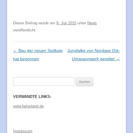
Dieser Beitrag wurde am
8. Juli 2015
unter
News
veröffentlicht.
Beitragsnavigation
←
Bau der neuen Südkaje
Jungfalke von Nordsee Ost-
hat begonnen
Umspannwerk gerettet
→
Suchen
nach:
VERWANDTE LINKS:
www.helgoland.de
Impressum