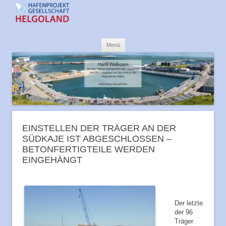
Offshore-Hafen Helgoland
Zum
Menü
Inhalt
springen
EINSTELLEN DER TRÄGER AN DER
SÜDKAJE IST ABGESCHLOSSEN –
BETONFERTIGTEILE WERDEN
EINGEHÄNGT
Der letzte
der 96
Träger