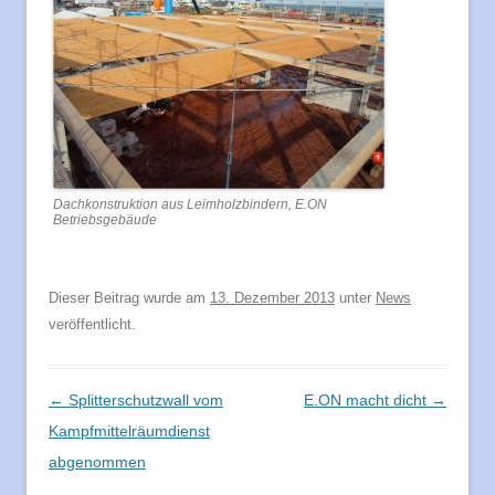
Dachkonstruktion aus Leimholzbindern, E.ON
Betriebsgebäude
Dieser Beitrag wurde am
13. Dezember 2013
unter
News
veröffentlicht.
Beitragsnavigation
←
Splitterschutzwall vom
E.ON macht dicht
→
Kampfmittelräumdienst
abgenommen