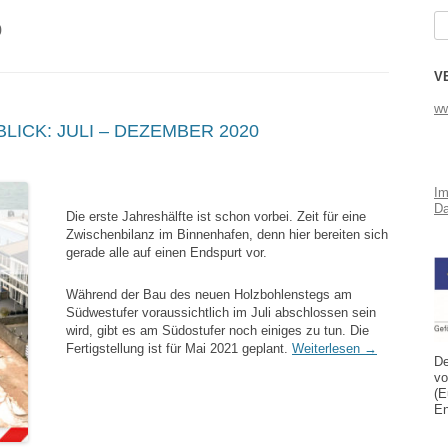
Su
0
na
V
ww
ICK: JULI – DEZEMBER 2020
I
Da
Die erste Jahreshälfte ist schon vorbei. Zeit für eine
Zwischenbilanz im Binnenhafen, denn hier bereiten sich
gerade alle auf einen Endspurt vor.
Während der Bau des neuen Holzbohlenstegs am
Südwestufer voraussichtlich im Juli abschlossen sein
wird, gibt es am Südostufer noch einiges zu tun. Die
Fertigstellung ist für Mai 2021 geplant.
Weiterlesen
→
De
vo
(E
En